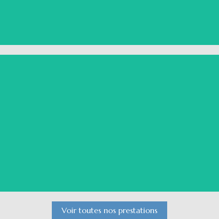
DJ Soirée Entreprise
Voir le détail
Voir toutes nos prestations