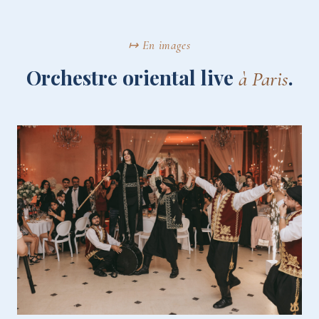
↦ En images
Orchestre oriental live
.
à Paris