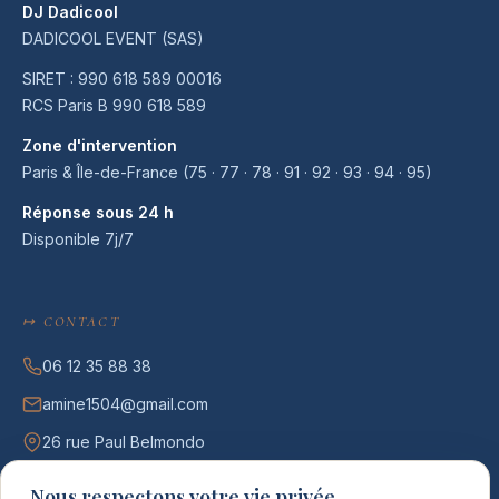
DJ Dadicool
DADICOOL EVENT (SAS)
SIRET : 990 618 589 00016
RCS Paris B 990 618 589
Zone d'intervention
Paris & Île-de-France (75 · 77 · 78 · 91 · 92 · 93 · 94 · 95)
Réponse sous 24 h
Disponible 7j/7
↦ CONTACT
06 12 35 88 38
amine1504@gmail.com
26 rue Paul Belmondo
75012 Paris
Nous respectons votre vie privée.