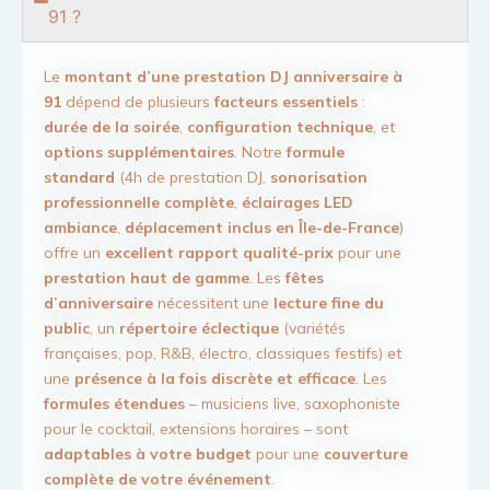
91 ?
Le
montant d’une prestation DJ anniversaire à
91
dépend de plusieurs
facteurs essentiels
:
durée de la soirée
,
configuration technique
, et
options supplémentaires
. Notre
formule
standard
(4h de prestation DJ,
sonorisation
professionnelle complète
,
éclairages LED
ambiance
,
déplacement inclus en Île-de-France
)
offre un
excellent rapport qualité-prix
pour une
prestation haut de gamme
. Les
fêtes
d’anniversaire
nécessitent une
lecture fine du
public
, un
répertoire éclectique
(variétés
françaises, pop, R&B, électro, classiques festifs) et
une
présence à la fois discrète et efficace
. Les
formules étendues
– musiciens live, saxophoniste
pour le cocktail, extensions horaires – sont
adaptables à votre budget
pour une
couverture
complète de votre événement
.