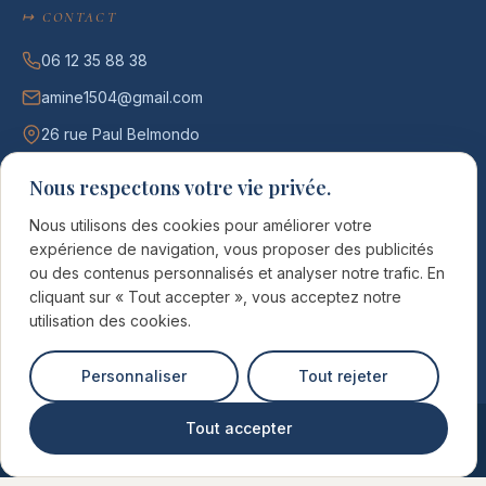
↦ CONTACT
06 12 35 88 38
amine1504@gmail.com
26 rue Paul Belmondo
75012 Paris
Nous respectons votre vie privée.
7j/7 · 09h – 23h
Nous utilisons des cookies pour améliorer votre
expérience de navigation, vous proposer des publicités
DEMANDER UN DEVIS →
ou des contenus personnalisés et analyser notre trafic. En
cliquant sur « Tout accepter », vous acceptez notre
utilisation des cookies.
Personnaliser
Tout rejeter
Tout accepter
Retou
©
2026
DJ Dadicool
·
DADICOOL EVENT
·
SIRET 990 618 589 00016
Mentions légales
·
Politique de confidentialité
·
Référencé par Rankit
en