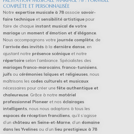
PRESTATION MUSICALE MARIAGE 78 : FORMULE
COMPLÈTE ET PERSONNALISÉE
Notre
expertise musicale à 78
associe
savoir-
faire technique
et
sensibilité artistique
pour
faire de chaque
instant musical de votre
mariage
un
moment d’émotion et d’élégance
.
Nous accompagnons votre
journée complète
, de
l’arrivée des invités
à la
dernière danse
, en
ajustant notre
présence scénique
et notre
répertoire
selon l’ambiance. Spécialistes des
mariages franco-marocains
,
franco-tunisiens
,
juifs
ou
cérémonies laïques et religieuses
, nous
maîtrisons les
codes culturels et musicaux
nécessaires pour créer une
fête authentique et
chaleureuse
. Grâce à notre
matériel
professionnel Pioneer
et nos
éclairages
intelligents
, nous nous adaptons à tous les
espaces de réception franciliens
, qu’il s’agisse
d’un
château en Seine-et-Marne
, d’un
domaine
dans les Yvelines
ou d’un
lieu prestigieux à 78