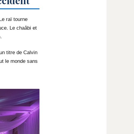
ccident
Le raï tourne
uce. Le chaâbi et
.
n titre de Calvin
tout le monde sans