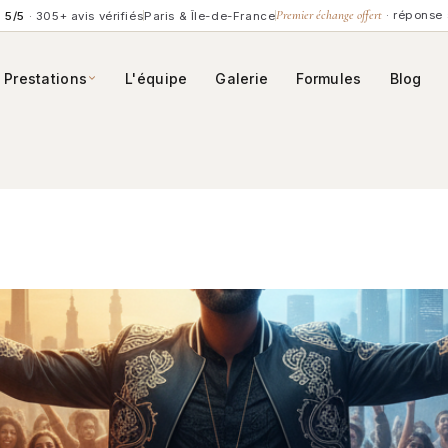
Premier échange offert
· réponse 
5/5
· 305+ avis vérifiés
Paris & Île-de-France
Prestations
L'équipe
Galerie
Formules
Blog