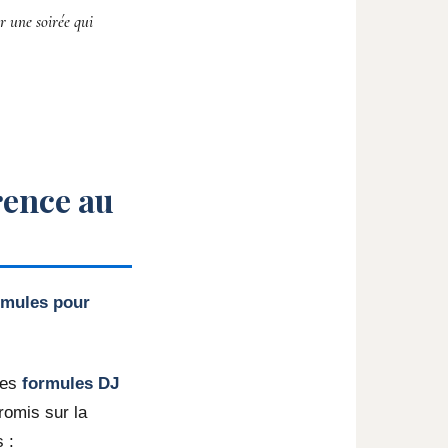
r une soirée qui
rence au
ormules pour
des
formules DJ
romis sur la
 :