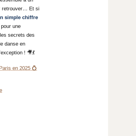
y retrouver… Et si
n simple chiffre
é pour une
les secrets des
 de danse en
exception ! 🎥💃
 Paris en 2025 💍
e