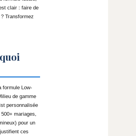
 clair : faire de
h ? Transformez
 quoi
a formule Low-
Milieu de gamme
ist personnalisée
e 500+ mariages,
mineux) pour un
ustifient ces