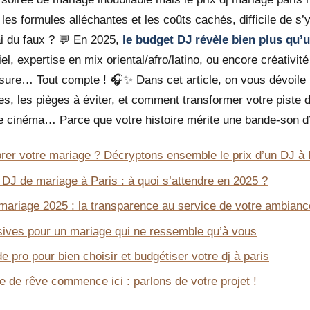
les formules alléchantes et les coûts cachés, difficile de s’
ai du faux ? 💬 En 2025,
le budget DJ révèle bien plus qu’u
iel, expertise en mix oriental/afro/latino, ou encore créativit
ure… Tout compte ! 🎧✨ Dans cet article, on vous dévoile 
es, les pièges à éviter, et comment transformer votre piste
e cinéma… Parce que votre histoire mérite une bande-son d’
ibrer votre mariage ? Décryptons ensemble le prix d’un DJ à
n DJ de mariage à Paris : à quoi s’attendre en 2025 ?
mariage 2025 : la transparence au service de votre ambianc
sives pour un mariage qui ne ressemble qu’à vous
e pro pour bien choisir et budgétiser votre dj à paris
 de rêve commence ici : parlons de votre projet !