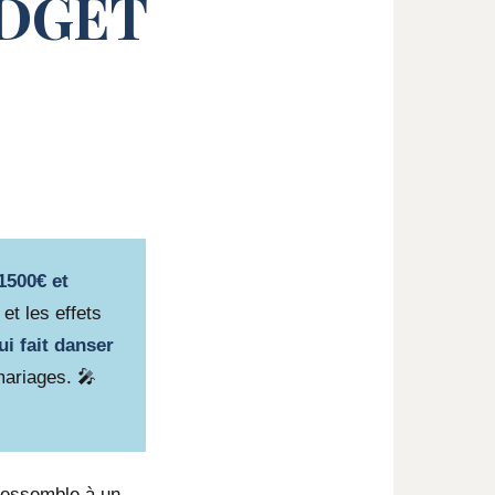
UDGET
1500€ et
et les effets
i fait danser
mariages. 🎤
 ressemble à un