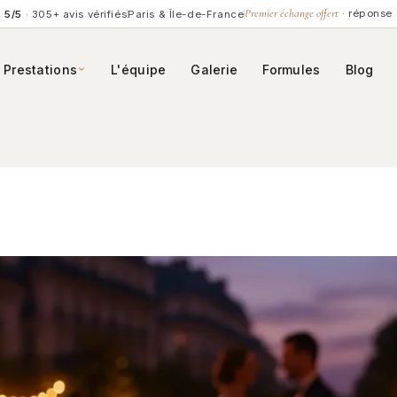
Premier échange offert
· réponse 
5/5
· 305+ avis vérifiés
Paris & Île-de-France
Prestations
L'équipe
Galerie
Formules
Blog