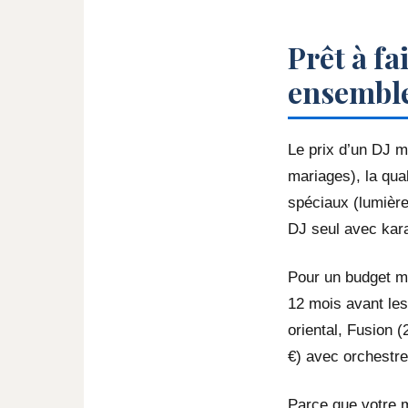
Prêt à fa
ensemble 
Le prix d’un DJ m
mariages), la qual
spéciaux (lumièr
DJ seul avec kara
Pour un budget ma
12 mois avant les
oriental, Fusion 
€) avec orchestre 
Parce que votre m