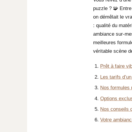
puzzle ? 🧩 Entre 
on démêlait le vr
: qualité du matér
ambiance sur-mes
meilleures formul
véritable scène d
Prêt à faire v
Les tarifs d’u
Nos formules 
Options exclu
Nos conseils d
Votre ambiance