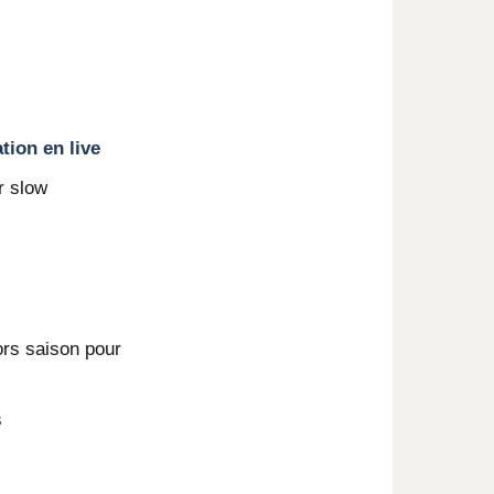
tion en live
r slow
ors saison pour
s