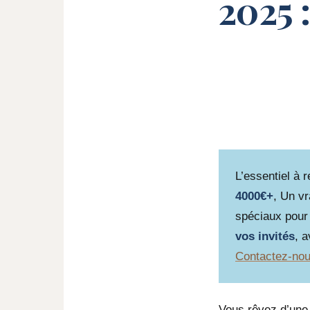
2025
L’essentiel à 
4000€+
, Un vr
spéciaux pour
vos invités
, 
Contactez-no
Vous rêvez d’une 