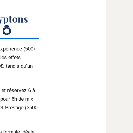
ryptons
 💍
’expérience (500+
les effets
€, tandis qu’un
 et réservez 6 à
 pour 6h de mix
et Prestige (3500
a formule idéale,