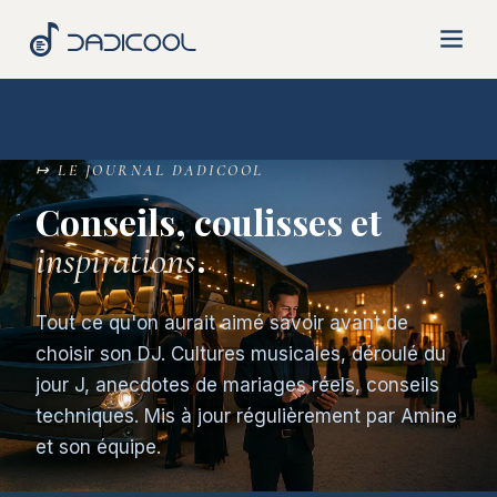
Aller
au
contenu
↦ LE JOURNAL DADICOOL
Conseils, coulisses et
.
inspirations
Tout ce qu'on aurait aimé savoir avant de
choisir son DJ. Cultures musicales, déroulé du
jour J, anecdotes de mariages réels, conseils
techniques. Mis à jour régulièrement par Amine
et son équipe.