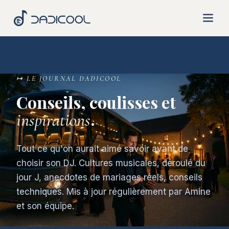
Aller
au
contenu
↦ LE JOURNAL DADICOOL
Conseils, coulisses et
.
inspirations
Tout ce qu'on aurait aimé savoir avant de
choisir son DJ. Cultures musicales, déroulé du
jour J, anecdotes de mariages réels, conseils
techniques. Mis à jour régulièrement par Amine
et son équipe.