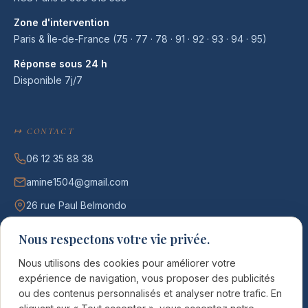
Zone d'intervention
Paris & Île-de-France (75 · 77 · 78 · 91 · 92 · 93 · 94 · 95)
Réponse sous 24 h
Disponible 7j/7
↦ CONTACT
06 12 35 88 38
amine1504@gmail.com
26 rue Paul Belmondo
75012 Paris
Nous respectons votre vie privée.
7j/7 · 09h – 23h
Nous utilisons des cookies pour améliorer votre
expérience de navigation, vous proposer des publicités
DEMANDER UN DEVIS →
ou des contenus personnalisés et analyser notre trafic. En